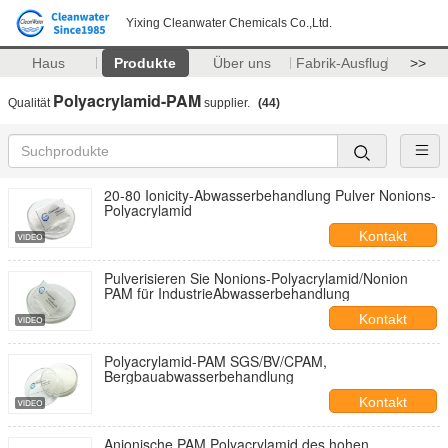
Yixing Cleanwater Chemicals Co.,Ltd.
Haus
Produkte
Über uns
Fabrik-Ausflug
>>
Polyacrylamid-PAM
Qualität
supplier.
(44)
20-80 Ionicity-Abwasserbehandlung Pulver Nonions-
Polyacrylamid
Kontakt
Pulverisieren Sie Nonions-Polyacrylamid/Nonion
PAM für IndustrieAbwasserbehandlung
Kontakt
Polyacrylamid-PAM SGS/BV/CPAM,
Bergbauabwasserbehandlung
Kontakt
Anionische PAM Polyacrylamid des hohen