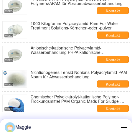
Polymers/APAM für Abraumabwasserbehandlung
Kontakt
1000 Kilogramm Polyacrylamid-Pam For Water
Treatment Solutions-Körnchen-oder -pulver
Kontakt
Anionische/kationische Polyacrylamid-
Wasserbehandlung PHPA kationische
HochviskositätspAM
Kontakt
Nichtionogenes Tensid Nonions-Polyacrylamid-PAM
Npam für Abwasserbehandlung
Kontakt
Chemischer Polyelektrolyt-kationische Polymer-
Flockungsmittel-PAM Organic Msds For Sludge-
Entwässerung
Kontakt
APAM Polymer-Flockungsmittel ISO9001 anionisches
Polyacrylamid-Pulver PAM
Maggie