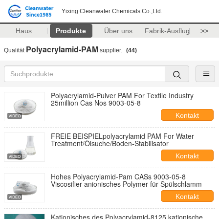
Yixing Cleanwater Chemicals Co.,Ltd.
Haus
Produkte
Über uns
Fabrik-Ausflug
>>
Polyacrylamid-PAM
Qualität
supplier.
(44)
Polyacrylamid-Pulver PAM For Textile Industry
25million Cas Nos 9003-05-8
Kontakt
FREIE BEISPIELpolyacrylamid PAM For Water
Treatment/Ölsuche/Boden-Stabilisator
Kontakt
Hohes Polyacrylamid-Pam CASs 9003-05-8
Viscosifier anionisches Polymer für Spülschlamm
Kontakt
Kationisches des Polyacrylamid-8125 kationische