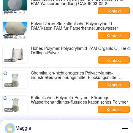
PAM Wasserbehandlung CAS-9003-05-8
Kontakt
Pulverisieren Sie kationische Polyacrylamid
PAM/Kation PAM für Papierherstellungswasser
Kontakt
Hohes Polymer-Polyacrylamid-PAM Organic Oil Field
Drillings-Pulver
Kontakt
Chemikalien-nichtionogenes Polyacrylamid-
industrielles Gerinnungsmittel-Flockungsmittel-
weißes Pulver
Kontakt
Kationisches Polyamin-Polymer-Färbungs-
Wasserbehandlungs-flüssiges kationisches Polymer
Kontakt
Weiße Pulver-Chemikalien-Färbungs-
Wasserbehandlung für Kohlen-waschende
Maggie
Abwasserbehandlungs-PAM