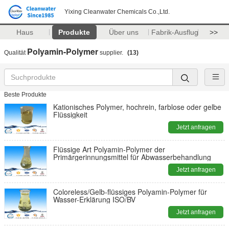
Yixing Cleanwater Chemicals Co.,Ltd.
Haus
Produkte
Über uns
Fabrik-Ausflug
>>
Polyamin-Polymer
Qualität
supplier.
(13)
Beste Produkte
Kationisches Polymer, hochrein, farblose oder gelbe
Flüssigkeit
Jetzt anfragen
Flüssige Art Polyamin-Polymer der
Primärgerinnungsmittel für Abwasserbehandlung
Jetzt anfragen
Coloreless/Gelb-flüssiges Polyamin-Polymer für
Wasser-Erklärung ISO/BV
Jetzt anfragen