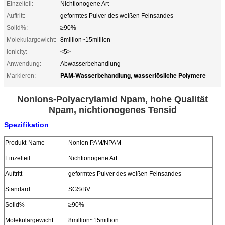
Einzelteil:
Nichtionogene Art
Auftritt:
geformtes Pulver des weißen Feinsandes
Solid%:
≥90%
Molekulargewicht:
8million~15million
Ionicity:
<5>
Anwendung:
Abwasserbehandlung
PAM-Wasserbehandlung
wasserlösliche Polymere
Markieren:
,
Nonions-Polyacrylamid Npam, hohe Qualität
Npam, nichtionogenes Tensid
Spezifikation
Produkt-Name
Nonion PAM/NPAM
Einzelteil
Nichtionogene Art
Auftritt
geformtes Pulver des weißen Feinsandes
Standard
SGS/BV
Solid%
≥90%
Molekulargewicht
8million~15million