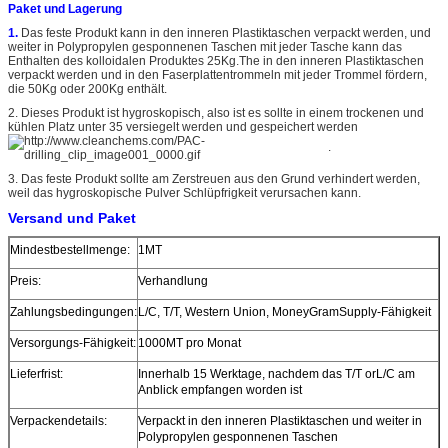
Paket und Lagerung
1.
Das feste Produkt kann in den inneren Plastiktaschen verpackt werden, und
weiter in Polypropylen gesponnenen Taschen mit jeder Tasche kann das
Enthalten des kolloidalen Produktes 25Kg.The in den inneren Plastiktaschen
verpackt werden und in den Faserplattentrommeln mit jeder Trommel fördern,
die 50Kg oder 200Kg enthält.
2. Dieses Produkt ist hygroskopisch, also ist es sollte in einem trockenen und
kühlen Platz unter 35 versiegelt werden und gespeichert werden
.
3. Das feste Produkt sollte am Zerstreuen aus den Grund verhindert werden,
weil das hygroskopische Pulver Schlüpfrigkeit verursachen kann.
Versand und Paket
Mindestbestellmenge:
1MT
Preis:
Verhandlung
Zahlungsbedingungen:
L/C, T/T, Western Union, MoneyGramSupply-Fähigkeit
Versorgungs-Fähigkeit:
1000MT pro Monat
Lieferfrist:
Innerhalb 15 Werktage, nachdem das T/T orL/C am
Anblick empfangen worden ist
Verpackendetails:
Verpackt in den inneren Plastiktaschen und weiter in
Polypropylen gesponnenen Taschen