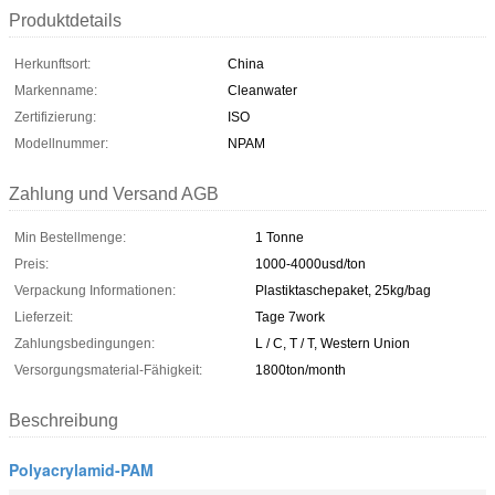
Produktdetails
Herkunftsort:
China
Markenname:
Cleanwater
Zertifizierung:
ISO
Modellnummer:
NPAM
Zahlung und Versand AGB
Min Bestellmenge:
1 Tonne
Preis:
1000-4000usd/ton
Verpackung Informationen:
Plastiktaschepaket, 25kg/bag
Lieferzeit:
Tage 7work
Zahlungsbedingungen:
L / C, T / T, Western Union
Versorgungsmaterial-Fähigkeit:
1800ton/month
Beschreibung
Polyacrylamid-PAM