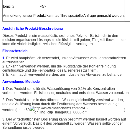
Ionicity
<5>
Anmerkung: unser Produkt kann auf Ihre spezielle Anfrage gemacht werden.
Ausführliche Produkt-Beschreibung
Dieses Produkt ist ein wasserlösliches hohes Polymer. Es ist nicht in den
meisten organischen Lösungsmitteln löslich, mit gutem, Tätigkeit flockend, und
kann die Abriebfestigkeit zwischen Flüssigkeit verringern.
Einsatzbereich
1.
Es wird hauptsächlich verwendet, um das Abwasser vom Lehmproduzieren
aufzubereiten.
2. Er kann verwendet werden, um die Rückstände der Kohlenreinigung
centrifugalize und die Feinpartikel des Eisenerzes zu filtern.
3. Er kann auch verwendet werden, um industrielles Abwasser zu behandeln
Anwendungs-Methode
1.
Das Produkt sollte für die Wasserlösung von 0,1% als Konzentration
vorbereitet werden. Es ist besser, neutrales und entsalztes Wasser zu benutzen.
2. Das Produkt sollte in das rührende Wasser gleichmäßig zerstreut werden,
und die Auflösung kann durch die Erwärmung des Wassers beschleunigt
werden (unter 60
).
3. Der wirtschaftlichsten Dosierung kann bestimmt werden basiert worden auf
einem Vorversuch. Das pH des behandelt zu werden Wassers sollte vor der
Behandlung justiert werden.