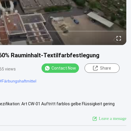
 60% Rauminhalt-Textilfarbfestlegung
Contact Now
Share
65 views
#
Färbungshaftmittel
fikation: Art CW-01 Auftritt farblos gelbe Flüssigkeit gering
: 1, nach ...
View More
Leave a message