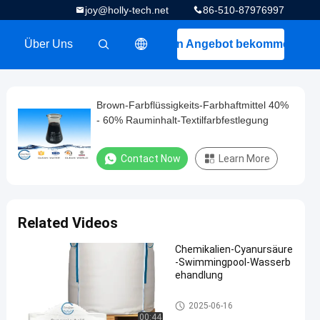
joy@holly-tech.net
86-510-87976997
Über Uns
Ein Angebot bekommen
描述
Brown-Farbflüssigkeits-Farbhaftmittel 40%
- 60% Rauminhalt-Textilfarbfestlegung
Contact Now
Learn More
Related Videos
Chemikalien-Cyanursäure
-Swimmingpool-Wasserb
ehandlung
Chemikalien zur Wasseraufbe
2025-06-16
reitung
00:44