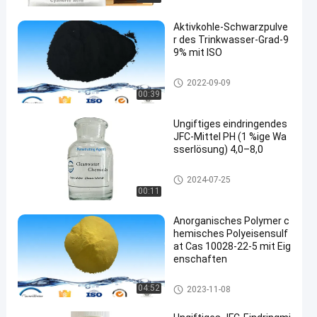
Aktivkohle-Schwarzpulve
r des Trinkwasser-Grad-9
9% mit ISO
Chemikalien zur Wasseraufbe
2022-09-09
reitung
00:39
Ungiftiges eindringendes
JFC-Mittel PH (1 %ige Wa
sserlösung) 4,0–8,0
Chemikalien zur Wasseraufbe
2024-07-25
reitung
00:11
Anorganisches Polymer c
hemisches Polyeisensulf
at Cas 10028-22-5 mit Eig
enschaften
Chemikalien zur Wasseraufbe
04:52
2023-11-08
reitung