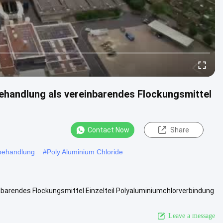
behandlung als vereinbarendes Flockungsmittel
Contact Now
Share
behandlung
#
Poly Aluminium Chloride
nbarendes Flockungsmittel Einzelteil Polyaluminiumchlorverbindung
n .....
View More
Leave a message