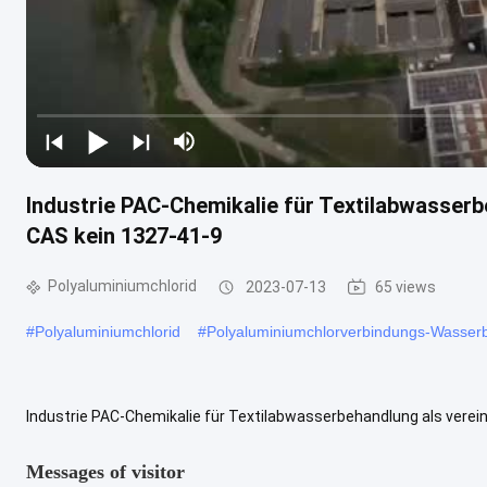
Industrie PAC-Chemikalie für Textilabwasser
CAS kein 1327-41-9
Polyaluminiumchlorid
2023-07-13
65 views
#
Polyaluminiumchlorid
#
Polyaluminiumchlorverbindungs-Wasser
Industrie PAC-Chemikalie für Textilabwasserbehandlung als verei
PAC-05 Inhalt Al2O3 % ≥ 29 Baseität % 60-100 ≤ der Wasserunlösliche
Messages of visitor