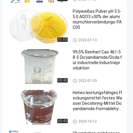
Polyweißes Pulver pH 3.5-
5.0 Al2O3 ≥30% der alumi
niumchlorverbindungs-PA
C05
Polyaluminiumchlorid
01:55
2023-07-13
99,5% Reinheit Cas 461-5
8-5 Dicyandiamide/Dcda f
ür industrielle Industriepr
oduktion
Dicyandiamide DCDA
00:40
2022-07-29
Hohes leistungsfähiges Fl
ockungsmittel-festes Wa
sser Decoloring-Mittel Dic
yandiamide-Formaldehyd
-Harz
Wasser Decoloring-Mittel
00:45
2020-10-12