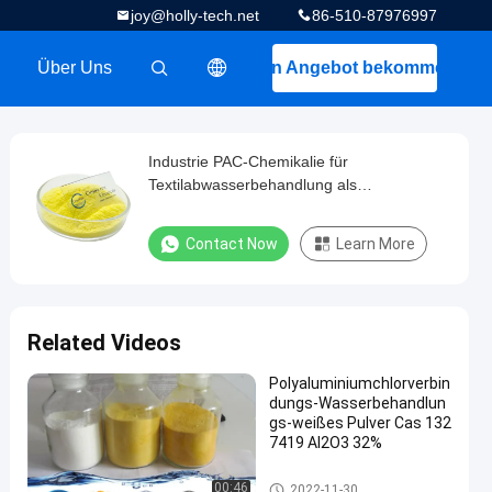
joy@holly-tech.net
86-510-87976997
Über Uns
Ein Angebot bekommen
描述
Industrie PAC-Chemikalie für
Textilabwasserbehandlung als
vereinbarendes Flockungsmittel CAS kein
1327-41-9
Contact Now
Learn More
Related Videos
Polyaluminiumchlorverbin
dungs-Wasserbehandlun
gs-weißes Pulver Cas 132
7419 Al2O3 32%
Polyaluminiumchlorid
00:46
2022-11-30