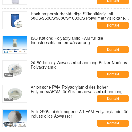
Kontakt
Hochtemperaturbeständige Silikonflüssigkeit
50CS/350CS/500CS/1000CS Polydimethylsiloxanen
Pdms Silikonöl
Kontakt
ISO-Kations-Polyacrylamid PAM für die
Industrieschlammentwässerung
Kontakt
20-80 Ionicity-Abwasserbehandlung Pulver Nonions-
Polyacrylamid
Kontakt
Anionische PAM Polyacrylamid des hohen
Polymers/APAM für Abraumabwasserbehandlung
Kontakt
Solid≥90% nichtionogene Art PAM-Polyacrylamid für
industrielles Abwasser
Kontakt