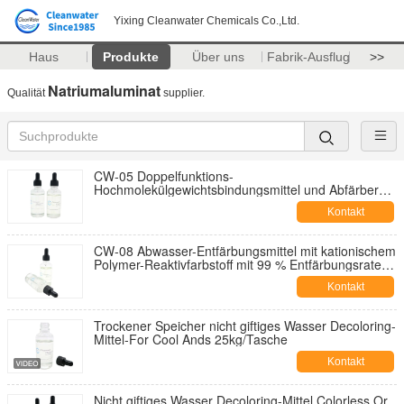
Yixing Cleanwater Chemicals Co.,Ltd.
Haus
Produkte
Über uns
Fabrik-Ausflug
>>
Natriumaluminat
Qualität
supplier.
CW-05 Doppelfunktions-
Hochmolekülgewichtsbindungsmittel und Abfärber
mit einer Abfärbungsrate von 95%
Kontakt
CW-08 Abwasser-Entfärbungsmittel mit kationischem
Polymer-Reaktivfarbstoff mit 99 % Entfärbungsrate
und 80 % CSB-Entfernung für Textilabwässer
Kontakt
Trockener Speicher nicht giftiges Wasser Decoloring-
Mittel-For Cool Ands 25kg/Tasche
Kontakt
Nicht giftiges Wasser Decoloring-Mittel Colorless Or