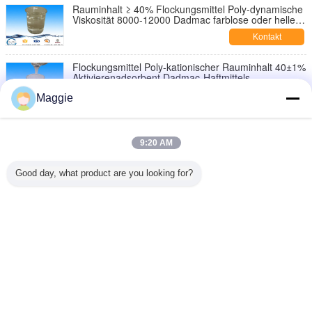
Rauminhalt ≥ 40% Flockungsmittel Poly-dynamische
Viskosität 8000-12000 Dadmac farblose oder helle
Farbflüssigkeit
Kontakt
Flockungsmittel Poly-kationischer Rauminhalt 40±1%
Aktivierenadsorbent Dadmac-Haftmittels
Kontakt
Maggie
Textilindustrie farblos, hellgelbes liquird Poly-
Dadmac-Haftmittel-Rauminhalt 40±1%
9:20 AM
Kontakt
Good day, what product are you looking for?
Kationisches Aktivierenadsorbent Poly-diallyl
Dimethyl Ammoniumchlorid Cps 1000-400000
Kontakt
Ändern Sie Sprache
German