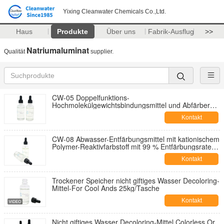
Yixing Cleanwater Chemicals Co.,Ltd.
Haus
Produkte
Über uns
Fabrik-Ausflug
>>
Natriumaluminat
Qualität
supplier.
CW-05 Doppelfunktions-
Hochmolekülgewichtsbindungsmittel und Abfärber
mit einer Abfärbungsrate von 95%
Kontakt
CW-08 Abwasser-Entfärbungsmittel mit kationischem
Polymer-Reaktivfarbstoff mit 99 % Entfärbungsrate
und 80 % CSB-Entfernung für Textilabwässer
Kontakt
Trockener Speicher nicht giftiges Wasser Decoloring-
Mittel-For Cool Ands 25kg/Tasche
Kontakt
Nicht giftiges Wasser Decoloring-Mittel Colorless Or