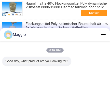
Rauminhalt ≥ 40% Flockungsmittel Poly-dynamische
Viskosität 8000-12000 Dadmac farblose oder helle
Farbflüssigkeit
Kontakt
Flockungsmittel Poly-kationischer Rauminhalt 40±1%
Aktivierenadsorbent Dadmac-Haftmittels
Kontakt
Maggie
Textilindustrie farblos, hellgelbes liquird Poly-
Dadmac-Haftmittel-Rauminhalt 40±1%
6:02 PM
Kontakt
Good day, what product are you looking for?
Kationisches Aktivierenadsorbent Poly-diallyl
Dimethyl Ammoniumchlorid Cps 1000-400000
Kontakt
Ändern Sie Sprache
German