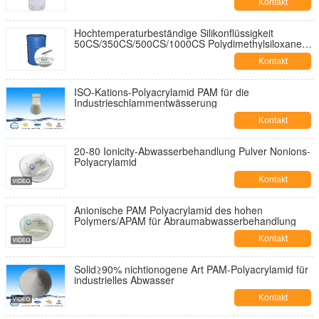
Kontakt
Hochtemperaturbeständige Silikonflüssigkeit
50CS/350CS/500CS/1000CS Polydimethylsiloxanen
Pdms Silikonöl
Kontakt
ISO-Kations-Polyacrylamid PAM für die
Industrieschlammentwässerung
Kontakt
20-80 Ionicity-Abwasserbehandlung Pulver Nonions-
Polyacrylamid
Kontakt
Anionische PAM Polyacrylamid des hohen
Polymers/APAM für Abraumabwasserbehandlung
Kontakt
Solid≥90% nichtionogene Art PAM-Polyacrylamid für
industrielles Abwasser
Kontakt