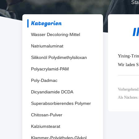
Sta
Kategorien
I
Wasser Decoloring-Mittel
Natriumaluminat
Yixing-Tri
Silikonöl Polydimethylsiloxan
Wir laden S
Polyacrylamid-PAM
Poly-Dadmac
Vorhergehend
Dicyandiamide DCDA
Als Nächstes
Superabsorbierendes Polymer
Chitosan-Pulver
Kalziumstearat
Klammer-Polyäthylen-Glykol