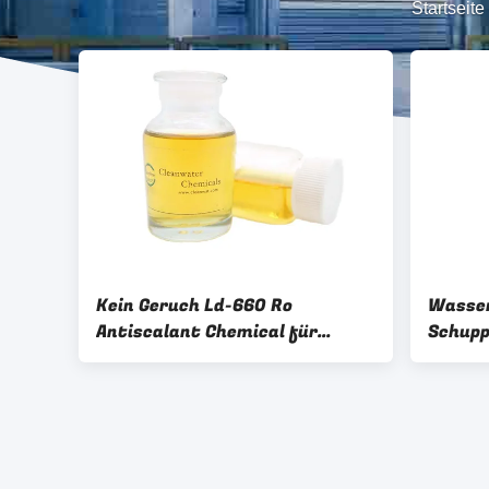
Startseite
Kein Geruch Ld-660 Ro
Wasse
Antiscalant Chemical für
Schup
Umkehrosmose-Systeme
Schla