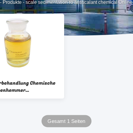
-
Produkte
-
scale sedimentation ro antiscalant chemical Online
rbehandlung Chemische
penhemmer
mmverhütungsmittel
Gesamt 1 Seiten