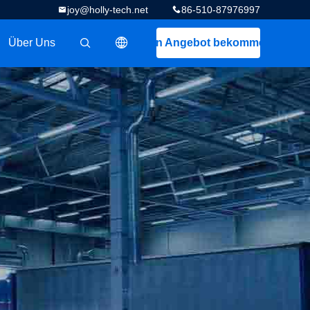
joy@holly-tech.net
86-510-87976997
Über Uns
Ein Angebot bekommen
描述