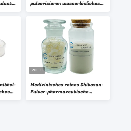
ndustri
pulverisieren wasserlösliches
für
Nahrungsmittelkonservierungsmittel
ittel-
Medizinisches reines Chitosan-
ches
Pulver-pharmazeutische
rid-
Vermittler CAS 9012-76-4