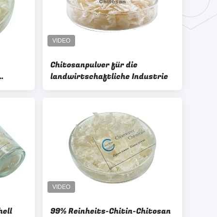
Chitosanpulver für die
landwirtschaftliche Industrie
alien
ell
99% Reinheits-Chitin-Chitosan