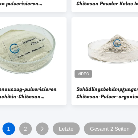
an pulverisieren
Chitosan Powder Kelas I
largewicht-Struktur
für Abwasserbehandlung
6-4
enauszug-pulverisieren
Schädlingsbekämpfungsm
chitin-Chitosan
Chitosan-Pulver-organis
lösliches CAS 9012-76-4
Düngemittel-Oligosaccha
wasserlösliches Pulver
1
2
Letzte
Gesamt 2 Seiten