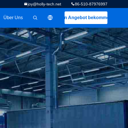
joy@holly-tech.net
86-510-87976997
Über Uns
Ein Angebot bekommen
描述