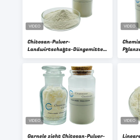
Chitosan-Pulver-
Chemis
Landwirtschafts-Düngemittel-
Pflanz
Pflanzenauszug mit niedrigem
Molekulargewicht
Garnele zieht Chitosan-Pulver-
Linear