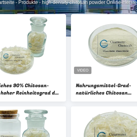
rtseite
-
Produkte
-
high density chitosan powder Online-Herstel
iches 90% Chitosan-
Nahrungsmittel-Grad-
-hoher Reinheitsgrad des
natürliches Chitosan
gsmittelgrad-
pulverisieren Massen-
löslich
Deacetylations-Grad 90