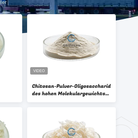
ler
Chitosan-Pulver-Oligosaccharid
des hohen Molekulargewichts
wasserlöslich
%