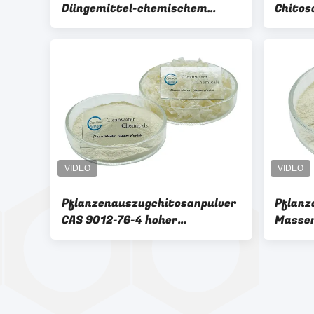
Düngemittel-chemischem
Chitos
Algerien-Chitosan-Produkt ab
Moleku
9012-7
Pflanzenauszugchitosanpulver
Pflanz
CAS 9012-76-4 hoher
Massen
Reinheitsgrad-wasserlösliches
wasser
natürliches