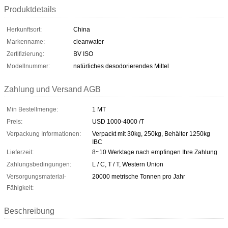
Produktdetails
Herkunftsort:
China
Markenname:
cleanwater
Zertifizierung:
BV ISO
Modellnummer:
natürliches desodorierendes Mittel
Zahlung und Versand AGB
Min Bestellmenge:
1 MT
Preis:
USD 1000-4000 /T
Verpackung Informationen:
Verpackt mit 30kg, 250kg, Behälter 1250kg
IBC
Lieferzeit:
8~10 Werktage nach empfingen Ihre Zahlung
Zahlungsbedingungen:
L / C, T / T, Western Union
Versorgungsmaterial-
20000 metrische Tonnen pro Jahr
Fähigkeit:
Beschreibung