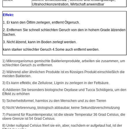
Ultrahochkonzentration, Wirtschaft anwendbar
Effekt:
1. Er kann den Ölfilm zerlegen, entfernt Ölgeruch.
2. Entfernen Sie schnell schlechten Geruch von den in hohem Grade ätzenden
Sachen.
3. Nicht ätzend, kann im Boden zerlegt werden.
kann starker schlechter Geruch 4.Some auch entfernt werden.
1) Mikroorganismus gemischte Bakterienprodukte, arbeiten sie zusammen, um
schlechten Geruch zu entfernen.
2) Während aller ähnlichen Produkte ist es flüssiges Produkt einschließlich die
meisten Bakterien.
3) Es kann effektiv, die Zellulose, Lignin zu zerlegen in der Fettsäure.
4) Addieren Sie besonders biologische Oxydase und Tucca Schidigera, um den
Effekt zu erhöhen
5) Sicherheitsformel, harmlos zu den Menschen und zu den Tieren
6) Nicht Verbrennung, biologisch abbaubar, keine Sekundärverschmutzung
7) Passend für Raumtemperatur, ist die ideale Temperatur 36 Grad Celsius, die
obere Grenze ist 54 Grad Celsius.
8) Unter nullgrad Celsius friert sie ein, aber, nachdem er aufgetaut hat, ist der