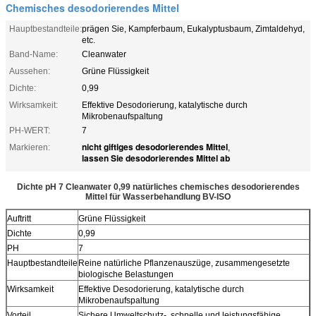
Chemisches desodorierendes Mittel
Hauptbestandteile:
prägen Sie, Kampferbaum, Eukalyptusbaum, Zimtaldehyd,
etc.
Band-Name:
Cleanwater
Aussehen:
Grüne Flüssigkeit
Dichte:
0,99
Wirksamkeit:
Effektive Desodorierung, katalytische durch
Mikrobenaufspaltung
PH-WERT:
7
nicht giftiges desodorierendes Mittel
Markieren:
,
lassen Sie desodorierendes Mittel ab
Dichte pH 7 Cleanwater 0,99 natürliches chemisches desodorierendes
Mittel für Wasserbehandlung BV-ISO
Auftritt
Grüne Flüssigkeit
Dichte
0,99
PH
7
Hauptbestandteile
Reine natürliche Pflanzenauszüge, zusammengesetzte
biologische Belastungen
Wirksamkeit
Effektive Desodorierung, katalytische durch
Mikrobenaufspaltung
Vorteil
Sichere Umweltschutz-, schnelle und leistungsfähige,