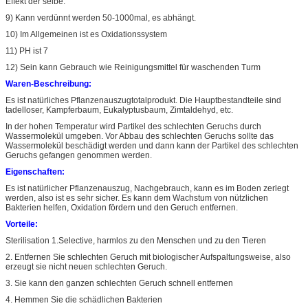
Effekt der selbe.
9) Kann verdünnt werden 50-1000mal, es abhängt.
10) Im Allgemeinen ist es Oxidationssystem
11) PH ist 7
12) Sein kann Gebrauch wie Reinigungsmittel für waschenden Turm
Waren-Beschreibung:
Es ist natürliches Pflanzenauszugtotalprodukt. Die Hauptbestandteile sind
tadelloser, Kampferbaum, Eukalyptusbaum, Zimtaldehyd, etc.
In der hohen Temperatur wird Partikel des schlechten Geruchs durch
Wassermolekül umgeben. Vor Abbau des schlechten Geruchs sollte das
Wassermolekül beschädigt werden und dann kann der Partikel des schlechten
Geruchs gefangen genommen werden.
Eigenschaften:
Es ist natürlicher Pflanzenauszug, Nachgebrauch, kann es im Boden zerlegt
werden, also ist es sehr sicher. Es kann dem Wachstum von nützlichen
Bakterien helfen, Oxidation fördern und den Geruch entfernen.
Vorteile:
Sterilisation 1.Selective, harmlos zu den Menschen und zu den Tieren
2. Entfernen Sie schlechten Geruch mit biologischer Aufspaltungsweise, also
erzeugt sie nicht neuen schlechten Geruch.
3. Sie kann den ganzen schlechten Geruch schnell entfernen
4. Hemmen Sie die schädlichen Bakterien