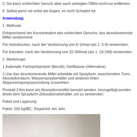
5. Sie kann schlechten Geruch aber auch zerlegten Ölfilm nicht nur entfernen
6. Selbst wenn sie entre die Augen, es nicht Schaden tut
Anwendung:
1. Methode:
Entsprechend der Konzentration des schlechten Geruchs, das desodorierende
Mittel verdünnend.
Für inländisches: nach der Verdünnung von 6-10mal (als 1: 5-9) verwenden;
Für Industrie: nach der Verdünnung von 20-300mal (als 1: 19-299) verwenden.
2. Werkzeuge:
1.Automatic Farbspritzpistole (Berufs), Gießkanne (Alternative)
2.Use das desodorierende Mittel arbeitete mit Sprayturm, waschendem Turm,
Absorptionsturm, Wasserspraybehälter und anderen Arten
Abgasreinigungsausrüstung zusammen.
Produkt 3.this kann als Absorptionsmittel benutzt werden, hinzugefügt worden
direkt dem Sprayturm-Zirkulationsbehälter, um zu verwenden.
Paket und Lagerung:
Paket: 200 kg/IBC; Regalzeit: ein Jahr