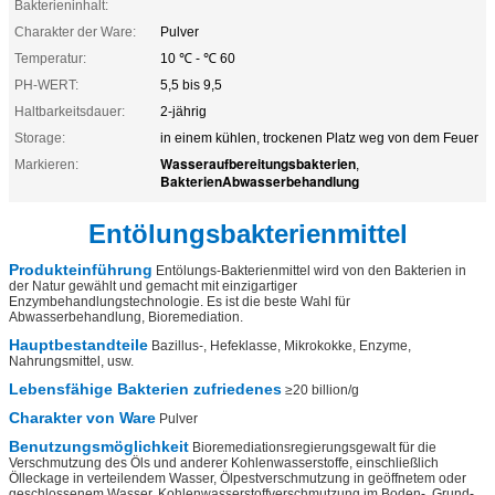
Bakterieninhalt:
Charakter der Ware:
Pulver
Temperatur:
10 ℃ - ℃ 60
PH-WERT:
5,5 bis 9,5
Haltbarkeitsdauer:
2-jährig
Storage:
in einem kühlen, trockenen Platz weg von dem Feuer
Wasseraufbereitungsbakterien
Markieren:
,
BakterienAbwasserbehandlung
Entölungsbakterienmittel
Produkteinführung
Entölungs-Bakterienmittel wird von
den
Bakterien in
der
Natur gewählt und gemacht mit einzigartiger
Enzymbehandlungstechnologie. Es ist die beste Wahl für
Abwasserbehandlung, Bioremediation.
Hauptbestandteile
Bazillus-, Hefeklasse, Mikrokokke, Enzyme,
Nahrungsmittel, usw.
Lebensfähige Bakterien zufriedenes
≥20 billion/g
Charakter von Ware
Pulver
Benutzungsmöglichkeit
Bioremediationsregierungsgewalt für die
Verschmutzung des Öls und anderer Kohlenwasserstoffe, einschließlich
Ölleckage in verteilendem Wasser, Ölpestverschmutzung in geöffnetem oder
geschlossenem Wasser, Kohlenwasserstoffverschmutzung im Boden-, Grund-