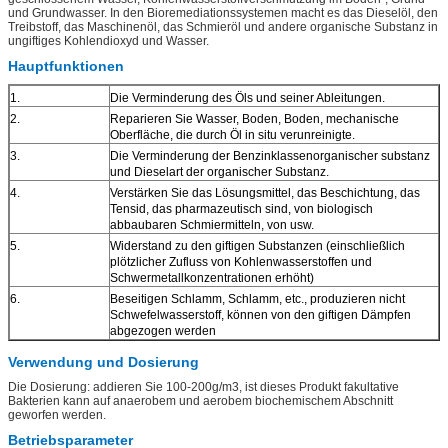
und Grundwasser. In den Bioremediationssystemen macht es das Dieselöl, den
Treibstoff, das Maschinenöl, das Schmieröl und andere organische Substanz in
ungiftiges Kohlendioxyd und Wasser.
Hauptfunktionen
1.
Die Verminderung des Öls und seiner Ableitungen.
2.
Reparieren Sie Wasser, Boden, Boden, mechanische
Oberfläche, die durch Öl in situ verunreinigte.
3.
Die Verminderung der Benzinklassenorganischer substanz
und Dieselart der organischer Substanz.
4.
Verstärken Sie das Lösungsmittel, das Beschichtung, das
Tensid, das pharmazeutisch sind, von biologisch
abbaubaren Schmiermitteln, von usw.
5.
Widerstand zu
den
giftigen Substanzen (einschließlich
plötzlicher Zufluss von Kohlenwasserstoffen und
Schwermetallkonzentrationen erhöht)
6.
Beseitigen Schlamm, Schlamm, etc., produzieren nicht
Schwefelwasserstoff, können von
den
giftigen Dämpfen
abgezogen werden
Verwendung und Dosierung
Die Dosierung: addieren Sie 100-200g/m3, ist dieses Produkt fakultative
Bakterien kann auf anaerobem und aerobem biochemischem Abschnitt
geworfen werden.
Betriebsparameter