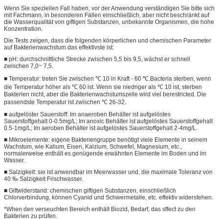
Wenn Sie speziellen Fall haben, vor der Anwendung verständigen Sie bitte sich
mit Fachmann, in besonderen Fällen einschließlich, aber nicht beschränkt auf
die Wasserqualität von giftigen Substanzen, unbekannte Organismen, die hohe
Konzentration.
Die Tests zeigen, dass die folgenden körperlichen und chemischen Parameter
auf Bakterienwachstum das effektivste ist:
■ pH: durchschnittliche Strecke zwischen 5,5 bis 9,5, wächst er schnell
zwischen 7,0~ 7,5.
■ Temperatur: treten Sie zwischen ℃ 10 in Kraft - 60 ℃.Bacteria sterben, wenn
die Temperatur höher als ℃ 60 ist. Wenn sie niedriger als ℃ 10 ist, sterben
Bakterien nicht, aber die Bakterienwachstumszelle wird viel berestricted. Die
passendste Temperatur ist zwischen ℃ 26-32.
■ aufgelöster Sauerstoff: Im anaeroben Behälter ist aufgelöstes
Sauerstoffgehalt 0-0.5mg/L; Im anoxic Behälter ist aufgelöstes Sauerstoffgehalt
0.5-1mg/L; Im aeroben Behälter ist aufgelöstes Sauerstoffgehalt 2-4mg/L.
■ Mikroelemente: eigene Bakteriengruppe benötigt viele Elemente in seinem
Wachstum, wie Kalium, Eisen, Kalzium, Schwefel, Magnesium, etc.,
normalerweise enthält es genügende erwähnten Elemente im Boden und im
Wasser.
■ Salzigkeit: sie ist anwendbar im Meerwasser und, die maximale Toleranz von
40 ‰ Salzigkeit Frischwasser.
■ Giftwiderstand: chemischen giftigen Substanzen, einschließlich
Chlorverbindung, können Cyanid und Schwermetalle, etc. effektiv widerstehen.
*When den verseuchten Bereich enthält Biozid, Bedarf, das sffect zu den
Bakterien zu prüfen.