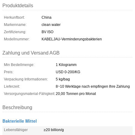
Produktdetails
Herkunftsort:
China
Markenname:
clean water
Zertifizierung:
BV ISO
Modellnummer:
KABELJAU-Verminderungsbakterien
Zahlung und Versand AGB
Min Bestellmenge:
1 Kilogramm
Preis:
USD 0-200/KG
Verpackung Informationen:
5 kg/bag
Lieferzeit:
8~10 Werktage nach empfingen Ihre Zahlung
Versorgungsmaterial-Fähigkeit:
20,00 Tonnen pro Monat
Beschreibung
Bakterielle Mittel
Lebensfähiger
≥20 billion/g