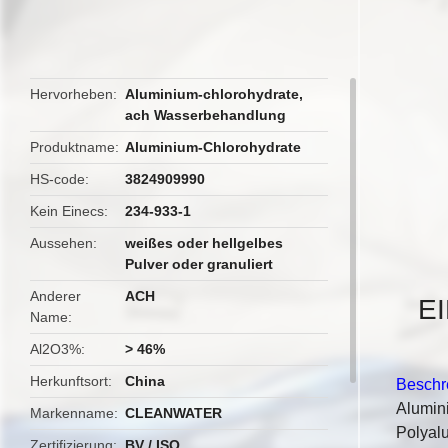
butto
Hervorheben
Aluminium-chlorohydrate
,
ach Wasserbehandlung
Produktname
Aluminium-Chlorohydrate
HS-code
3824909990
Kein Einecs
234-933-1
Aussehen
weißes oder hellgelbes
Pulver oder granuliert
Anderer
ACH
EI
Name
Al2O3%
> 46%
Herkunftsort
China
Beschr
Alumini
Markenname
CLEANWATER
Polyal
Zertifizierung
BV / ISO