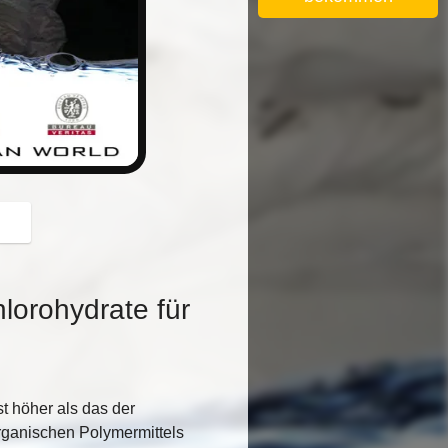
button
orohydrate für
t höher als das der
rganischen Polymermittels