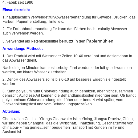
4.
Fabrik seit 1986
Einsatzbereich:
1. hauptsächlich verwendet für Abwasserbehandlung für Gewebe, Drucken, das
Färben, Papierherstellung, Tinte, etc.
2. Für Farbabbaubehandlung für kann das Färben hoch--colority Abwasser
auch verwendet werden.
benutzt in
Papiermühlen
3. verwendet
als Retentionsmittel
den
.
Anwendungs-Methode:
1. Das Produkt wird mit Wasser der Zeiten 10-40 verdünnt und dosiert dann in
das Abwasser direkt.
Nach einigen Minuten kann es herbeigeführt werden oder luft-geschwommen
werden, um klares Wasser zu erhalten.
2. Der pH des Abwassers sollte bis 6-10 auf besseres Ergebnis eingestellt
werden.
3.
Kann polyaluminum Chlorverbindung auch benutzen, aber nicht zusammen
gemischt. Auf diese Art können die Behandlungskosten niedriger sein. Ob hängt
polyaluminum Chlorverbindung, die früher oder benutzt wird später, vom
Flockenbildungstest und vom Behandlungsprozeß ab.
Abteilung:
Chemikalien Co., Ltd. Yixings Cleanwater ist in Yixing, Jiangsu Provinz, China,
wir sind neben Shanghai, das die Wirtschaft, Finanzierung, Geschäftsmitte von
china.our-Firma genießt sehr bequemen Transport mit Kunden im In- und
Ausland ist.