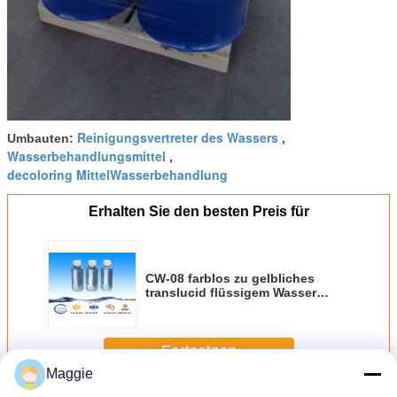
Reinigungsvertreter des Wassers
Umbauten:
,
Wasserbehandlungsmittel
,
decoloring MittelWasserbehandlung
Erhalten Sie den besten Preis für
CW-08 farblos zu gelbliches
translucid flüssigem Wasser
Decoloring-Mittel CAS kein
55295-98-2
Fortsetzen
Maggie