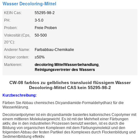
Wasser Decoloring-Mittel
KEIN Cas:
55295-98-2
PH:
3-5.0
Proben:
Freie Proben
Viskosität (Cps,
50-500
20°C):
Anderer Name:
Farbabbau-Chemikalie
Körper conten:
≥50%
decoloring MittelWasserbehandlung
Markieren:
,
Reinigungsvertreter des Wassers
CW-08 farblos zu gelbliches translucid flüssigem Wasser
Decoloring-Mittel CAS kein 55295-98-2
Kurzbeschreibung:
Färben Sie Abbau chemisches
Dicyandiamide-Formaldehydharz für
die
Wasserklärung.
Decolorantpolymer ist ein dicyandiamide basiertes kationisches Copolymer mit
einem mittleren Molekulargewicht. Es ist mit der Mehrheit einer Färbungen
aktiv, die in den industriellen Prozessen benutzt werden, ist es durch die
Bildung von organischen Komplexen mit dem Färbungsmolekül und den
folgenden Abbau der festen Partikel des Komplexes durch Flockenbildung und
Sedimentbildung effektiv.