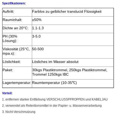
Spezifikationen:
Auftritt:
Farblos zu gelblicher translucid Flüssigkeit
Rauminhalt:
≥50%
Dichte an 20°C:
1.1-1.3
PH (30%
3-5.0
Lösung):
Viskosität (25°C,
50-500
mpa.s):
Löslichkeit:
Lösliches im Wasser absolut
Paket:
30kgs Plastiktrommel, 250kgs Plastiktrommel,
Trommel 1250kgs IBC
Lagertemperatur:
Raumtemperatur (10-35℃)
Vorteil:
1. entfernen starker Entfärbung VERSCHLUSSPFROPFEN und KABELJAU
2.
verwendet als Retentionsmittel in der Papier- u. Massenverarbeitung
3. Nicht-Verschmutzung