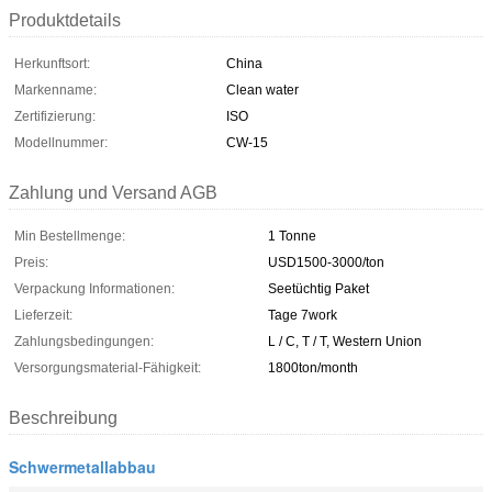
Produktdetails
Herkunftsort:
China
Markenname:
Clean water
Zertifizierung:
ISO
Modellnummer:
CW-15
Zahlung und Versand AGB
Min Bestellmenge:
1 Tonne
Preis:
USD1500-3000/ton
Verpackung Informationen:
Seetüchtig Paket
Lieferzeit:
Tage 7work
Zahlungsbedingungen:
L / C, T / T, Western Union
Versorgungsmaterial-Fähigkeit:
1800ton/month
Beschreibung
Schwermetallabbau