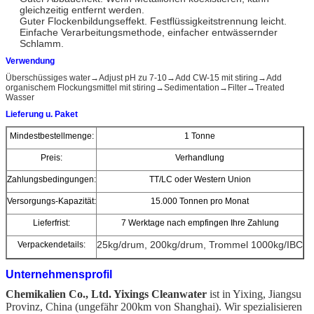
gleichzeitig entfernt werden.
Guter Flockenbildungseffekt. Festflüssigkeitstrennung leicht.
Einfache Verarbeitungsmethode, einfacher entwässernder
Schlamm.
Verwendung
Überschüssiges water→Adjust pH zu 7-10→Add CW-15 mit stiring→Add
organischem Flockungsmittel mit stiring→Sedimentation→Filter→Treated
Wasser
Lieferung u. Paket
Mindestbestellmenge:
1 Tonne
Preis:
Verhandlung
Zahlungsbedingungen:
TT/LC oder Western Union
Versorgungs-Kapazität:
15.000 Tonnen pro Monat
Lieferfrist:
7 Werktage nach empfingen Ihre Zahlung
25kg/drum, 200kg/drum, Trommel 1000kg/IBC
Verpackendetails:
Unternehmensprofil
Chemikalien Co., Ltd. Yixings Cleanwater
ist in Yixing, Jiangsu
Provinz, China (ungefähr 200km von Shanghai). Wir spezialisieren