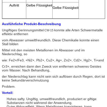
Auftritt
Gelbe Flüssigkeit
Gelbe Flüssigkeit
Ausführliche Produkt-Beschreibung
Ungiftiges Gerinnungsmittel
konnte alle Arten Schwermetalle
CW-15
effektiv entfernen
vom Abwasser umweltfreundlich. Diese Chemikalie konnte einen
Stall bilden
Mittel mit den meisten Metallionen im Abwasser und im
Niederschlag, so
wie: Fe2+/Fe3, +Ni2+, Pb2+, Cu2+, Ag+, Zn2+, Cd2+, Hg2+, Ti+and
Cr3+, erreichen dann den Zweck von entfernen schweres Geistes
vom Wasser. Nach Behandlung,
der Niederschlag kann nicht sein sich auflösen durch Regen, dort ist
keine Sekundärverschmutzung
Problem.
Vorteil:
Hohes safty. Ungiftig, umweltfreundlich, produziert er giftige
Substanzen nicht während der Anwendung.
Guter Abbaueffekt. Wenn Metallionen koexistieren, kann