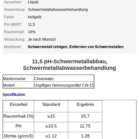
Aussehen:
Liquid
Anwendung:
Schwermetallabwasserbehandlung
Farbe:
hellgelb
PH-WERT:
11,5
Rauminhalt:
16%
Verpackung:
Je nach Wunsch
Schwermetall reinigen
Entfernen von Schwermetallen
Markieren:
,
11,5 pH-Schwermetallabbau,
Schwermetallabwasserbehandlung
Markenname:
Cleanwater
Modell:
Ungiftiges Gerinnungsmittel CW-15
Spezifikation
Einzelteil
Standard
Ergebnis
Rauminhalt (%)
≥15
15,7
PH
≥10.5
11,75
Dichte (g/cm3)
≥1.12
1,28