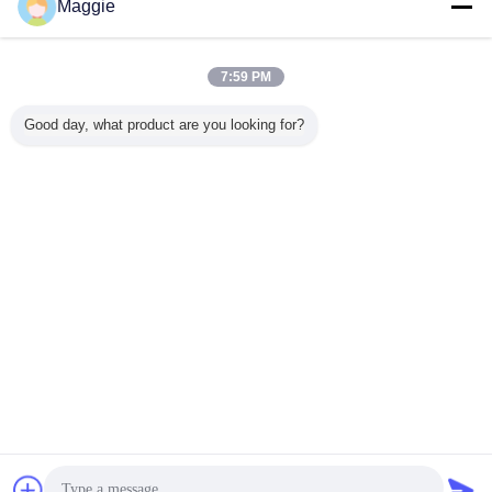
Maggie
7:59 PM
Good day, what product are you looking for?
Schwermetall reinigen
Schwermetalldetox
Umbauten:
,
,
Entfernen von Schwermetallen
Erhalten Sie den besten Preis für
11,5 PH-Schwermetallabbau,
Schwermetallabwasserbehandlung
Fortsetzen
Schwermetallabbau
Mehr