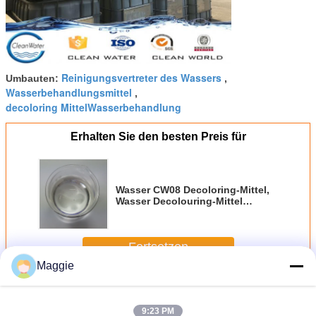
Reinigungsvertreter des Wassers
Umbauten:
,
Wasserbehandlungsmittel
,
decoloring MittelWasserbehandlung
Erhalten Sie den besten Preis für
Wasser CW08 Decoloring-Mittel,
Wasser Decolouring-Mittel
Dicyandiamide-Formaldehyd-
Harz
Fortsetzen
Maggie
Wasser Decoloring-Mittel
Mehr
9:23 PM