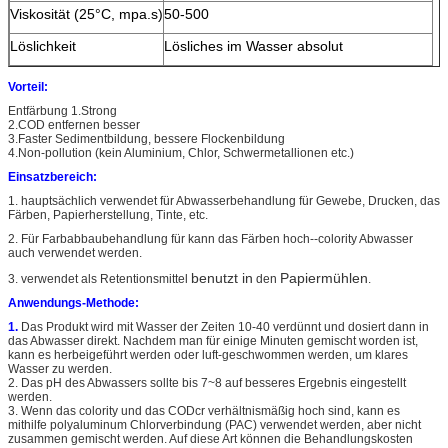
Viskosität (25°C, mpa.s)
50-500
Löslichkeit
Lösliches im Wasser absolut
Vorteil:
Entfärbung 1.Strong
2.COD entfernen besser
3.Faster Sedimentbildung, bessere Flockenbildung
4.Non-pollution (kein Aluminium, Chlor, Schwermetallionen etc.)
Einsatzbereich:
1. hauptsächlich verwendet für Abwasserbehandlung für Gewebe, Drucken, das
Färben, Papierherstellung, Tinte, etc.
2. Für Farbabbaubehandlung für kann das Färben hoch--colority Abwasser
auch verwendet werden.
benutzt in
Papiermühlen
3. verwendet
als Retentionsmittel
den
.
Anwendungs-Methode:
1.
Das Produkt wird mit Wasser der Zeiten 10-40 verdünnt und dosiert dann in
das Abwasser direkt. Nachdem man für einige Minuten gemischt worden ist,
kann es herbeigeführt werden oder luft-geschwommen werden, um klares
Wasser zu werden.
2. Das pH des Abwassers sollte bis 7~8 auf besseres Ergebnis eingestellt
werden.
3. Wenn das colority und das CODcr verhältnismäßig hoch sind, kann es
mithilfe polyaluminum Chlorverbindung (PAC) verwendet werden, aber nicht
zusammen gemischt werden. Auf diese Art können die Behandlungskosten