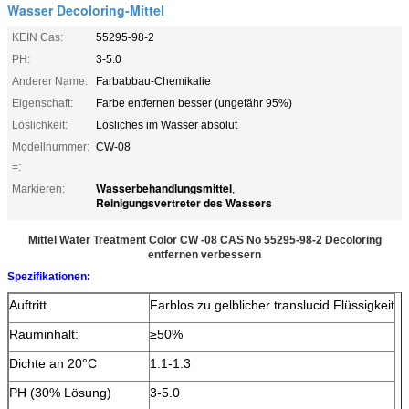
Wasser Decoloring-Mittel
KEIN Cas:
55295-98-2
PH:
3-5.0
Anderer Name:
Farbabbau-Chemikalie
Eigenschaft:
Farbe entfernen besser (ungefähr 95%)
Löslichkeit:
Lösliches im Wasser absolut
Modellnummer:
CW-08
=:
Wasserbehandlungsmittel
Markieren:
,
Reinigungsvertreter des Wassers
Mittel Water Treatment Color CW -08 CAS No 55295-98-2 Decoloring
entfernen verbessern
Spezifikationen:
Auftritt
Farblos zu gelblicher translucid Flüssigkeit
Rauminhalt:
≥50%
Dichte an 20°C
1.1-1.3
PH (30% Lösung)
3-5.0